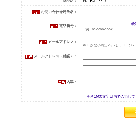
商品名：
祝 Rホワイト
お問い合わせ時氏名：
半角
電話番号：
（例：03-0000-0000）
メールアドレス：
※「.@ (@の前にドット)」、「.. 
メールアドレス（確認）：
内容：
全角1500文字以内で入力して