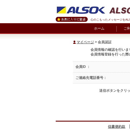
心のこもったメッセージをAL
ホーム
ご
マイページ
> 会員認証
会員情報の確認を行いま
会員情報登録を行った際
会員ID ：
ご連絡先電話番号：
送信ボタンをクリ
信書便約款