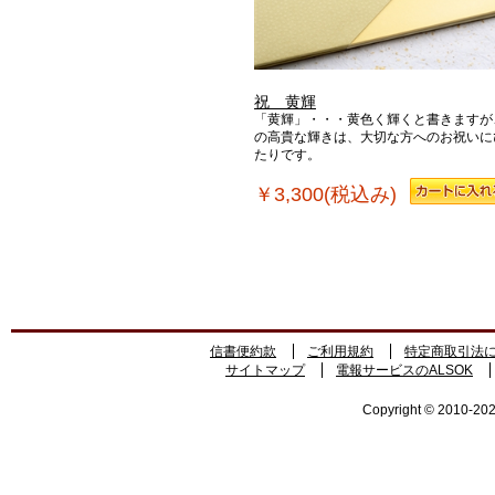
祝 黄輝
「黄輝」・・・黄色く輝くと書きますが
の高貴な輝きは、大切な方へのお祝いに
たりです。
￥3,300(税込み)
信書便約款
ご利用規約
特定商取引法
サイトマップ
電報サービスのALSOK
Copyright © 2010-2026