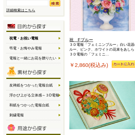
詳細検索はこちら
祝電・お祝い電報
祝 Fブルー
３Ｄ電報「フェミニンブルー」白い花器
弔電・お悔やみ電報
ルー、ピンク、ホワイトの花束をあしら
３Ｄ電報の「フェミニ…
電報と一緒にお花を贈りたい
￥2,860(税込み)
友禅紙をつかった電報台紙
浮かび上がる立体感～３D電報
和紙をつかった電報台紙
刺繍電報