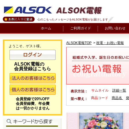
心のこもったメッセージをALSOK電報がお届けします
ホーム
ご利用ガイド
お問い合わせ
ALSOK電報TOP
>
祝電・お祝い電報
ようこそ、ゲスト様。
ALSOK電報の
会員登録はこちら
サムネイル
詳細一覧
表示方法：
商品コード
商品名
会員登録で20%OFF
並べ替え：
会員登録費、年会費
は一切かかりません