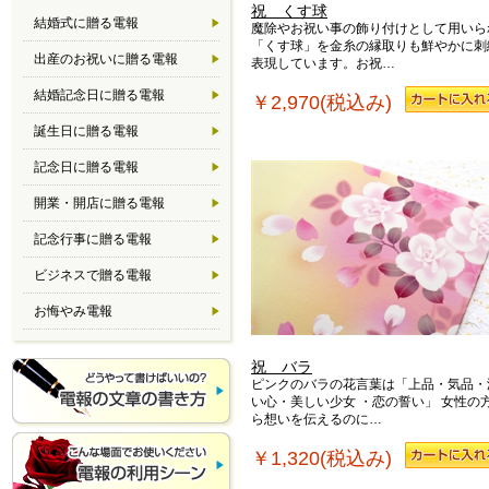
祝 くす球
結婚式に贈る電報
魔除やお祝い事の飾り付けとして用いら
「くす球」を金糸の縁取りも鮮やかに刺
出産のお祝いに贈る電報
表現しています。お祝…
結婚記念日に贈る電報
￥2,970(税込み)
誕生日に贈る電報
記念日に贈る電報
開業・開店に贈る電報
記念行事に贈る電報
ビジネスで贈る電報
お悔やみ電報
祝 バラ
ピンクのバラの花言葉は「上品・気品・
い心・美しい少女 ・恋の誓い」 女性の
ら想いを伝えるのに…
￥1,320(税込み)