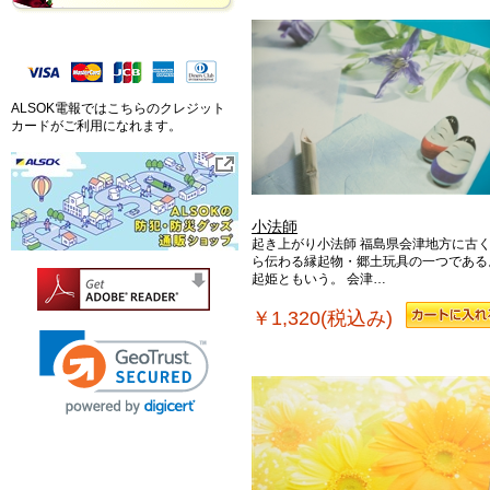
ALSOK電報ではこちらのクレジット
カードがご利用になれます。
小法師
起き上がり小法師 福島県会津地方に古
ら伝わる縁起物・郷土玩具の一つである
起姫ともいう。 会津…
￥1,320(税込み)