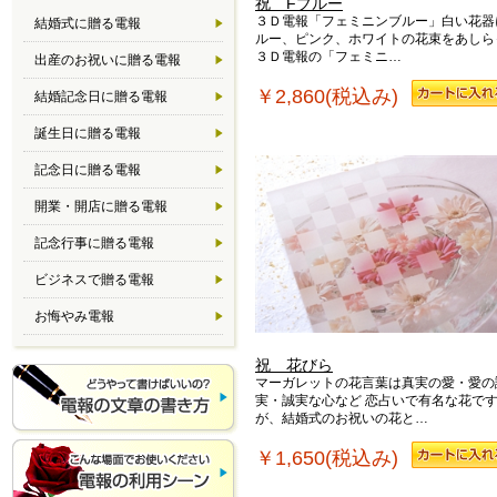
祝 Fブルー
３Ｄ電報「フェミニンブルー」白い花器
結婚式に贈る電報
ルー、ピンク、ホワイトの花束をあしら
３Ｄ電報の「フェミニ…
出産のお祝いに贈る電報
￥2,860(税込み)
結婚記念日に贈る電報
誕生日に贈る電報
記念日に贈る電報
開業・開店に贈る電報
記念行事に贈る電報
ビジネスで贈る電報
お悔やみ電報
祝 花びら
マーガレットの花言葉は真実の愛・愛の
実・誠実な心など 恋占いで有名な花で
が、結婚式のお祝いの花と…
￥1,650(税込み)