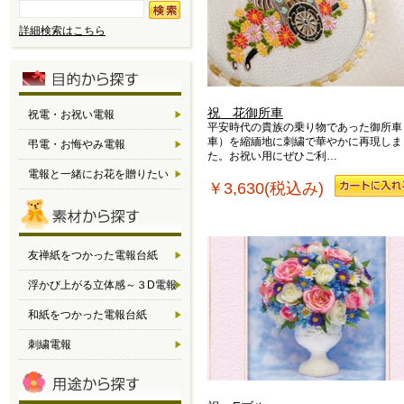
詳細検索はこちら
祝 花御所車
祝電・お祝い電報
平安時代の貴族の乗り物であった御所車
車）を縮緬地に刺繍で華やかに再現しま
弔電・お悔やみ電報
た。お祝い用にぜひご利…
電報と一緒にお花を贈りたい
￥3,630(税込み)
友禅紙をつかった電報台紙
浮かび上がる立体感～３D電報
和紙をつかった電報台紙
刺繍電報