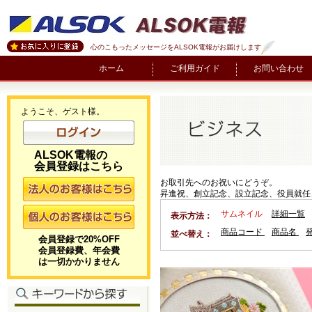
心のこもったメッセージをALSOK電報がお届けします
ホーム
ご利用ガイド
お問い合わせ
ようこそ、ゲスト様。
ALSOK電報の
会員登録はこちら
お取引先へのお祝いにどうぞ。
昇進祝、創立記念、設立記念、役員就任
サムネイル
詳細一覧
表示方法：
商品コード
商品名
並べ替え：
会員登録で20%OFF
会員登録費、年会費
は一切かかりません