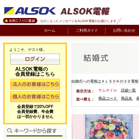
心のこもったメッセージをALSOK電報がお届けします
ホーム
ご利用ガイド
お問い合わせ
ようこそ、ゲスト様。
ALSOK電報の
会員登録はこちら
結婚式への電報はＡＬＳＯＫの３Ｄ電報
サムネイル
詳細一覧
表示方法：
商品コード
商品名
並べ替え：
会員登録で20%OFF
会員登録費、年会費
は一切かかりません