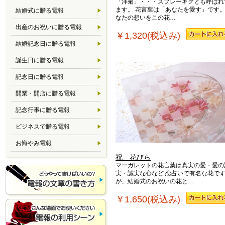
「洋菊」・・・スプレーギクとも呼ばれ
ます。 花言葉は「あなたを愛す」です。
結婚式に贈る電報
なたの想いをこの花…
出産のお祝いに贈る電報
￥1,320(税込み)
結婚記念日に贈る電報
誕生日に贈る電報
記念日に贈る電報
開業・開店に贈る電報
記念行事に贈る電報
ビジネスで贈る電報
お悔やみ電報
祝 花びら
マーガレットの花言葉は真実の愛・愛の
実・誠実な心など 恋占いで有名な花で
が、結婚式のお祝いの花と…
￥1,650(税込み)