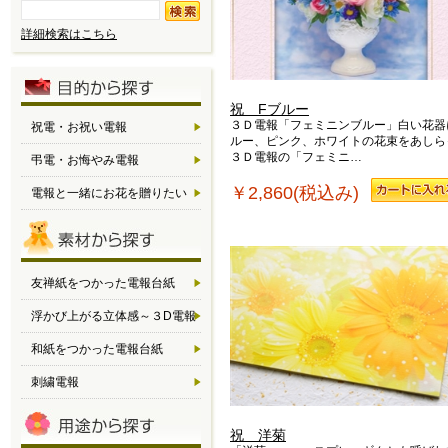
詳細検索はこちら
祝 Fブルー
３Ｄ電報「フェミニンブルー」白い花器
祝電・お祝い電報
ルー、ピンク、ホワイトの花束をあしら
３Ｄ電報の「フェミニ…
弔電・お悔やみ電報
￥2,860(税込み)
電報と一緒にお花を贈りたい
友禅紙をつかった電報台紙
浮かび上がる立体感～３D電報
和紙をつかった電報台紙
刺繍電報
祝 洋菊