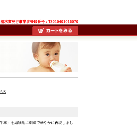
請求書発行事業者登録番号：T3010401016070
品名
牛車）を縮緬地に刺繍で華やかに再現しまし