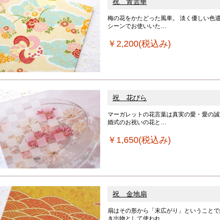
祝 青雲華
梅の花をかたどった風車。 淡く優しい色
シーンでお使いいた…
￥2,200(税込み)
祝 花びら
マーガレットの花言葉は真実の愛・愛の誠
婚式のお祝いの花と…
￥1,650(税込み)
祝 金地扇
扇はその形から「末広がり」ということで
き出物として使われ…