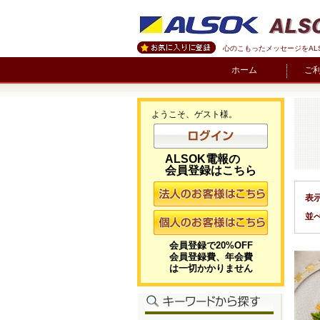
心のこもったメッセージをAL
ホーム
ご
ようこそ、ゲスト様。
ALSOK電報の
会員登録はこちら
表
並
会員登録で20%OFF
会員登録費、年会費
は一切かかりません