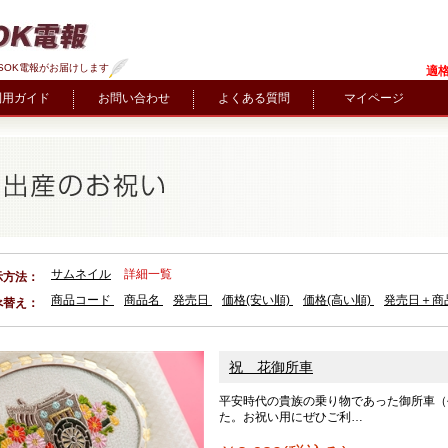
SOK電報がお届けします
適格
利用ガイド
お問い合わせ
よくある質問
マイページ
サムネイル
詳細一覧
示方法：
商品コード
商品名
発売日
価格(安い順)
価格(高い順)
発売日＋商
べ替え：
祝 花御所車
平安時代の貴族の乗り物であった御所車（
た。お祝い用にぜひご利…