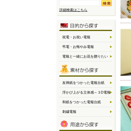
詳細検索はこちら
祝電・お祝い電報
弔電・お悔やみ電報
電報と一緒にお花を贈りたい
友禅紙をつかった電報台紙
浮かび上がる立体感～３D電報
和紙をつかった電報台紙
刺繍電報