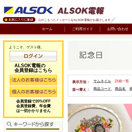
心のこもったメッセージをALSOK電報がお届けします
ホーム
ご利用ガイド
お問い合わせ
ようこそ、ゲスト様。
ALSOK電報の
会員登録はこちら
サムネイル
詳細一覧
表示方法：
商品コード
商品名
並べ替え：
会員登録で20%OFF
会員登録費、年会費
は一切かかりません