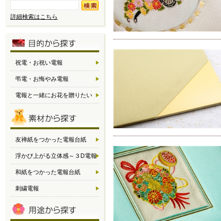
詳細検索はこちら
祝電・お祝い電報
弔電・お悔やみ電報
電報と一緒にお花を贈りたい
友禅紙をつかった電報台紙
浮かび上がる立体感～３D電報
和紙をつかった電報台紙
刺繍電報