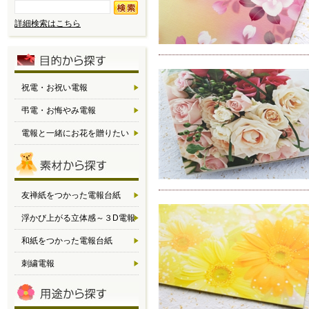
詳細検索はこちら
祝電・お祝い電報
弔電・お悔やみ電報
電報と一緒にお花を贈りたい
友禅紙をつかった電報台紙
浮かび上がる立体感～３D電報
和紙をつかった電報台紙
刺繍電報