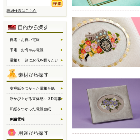
詳細検索はこちら
祝電・お祝い電報
弔電・お悔やみ電報
電報と一緒にお花を贈りたい
友禅紙をつかった電報台紙
浮かび上がる立体感～３D電報
和紙をつかった電報台紙
刺繍電報