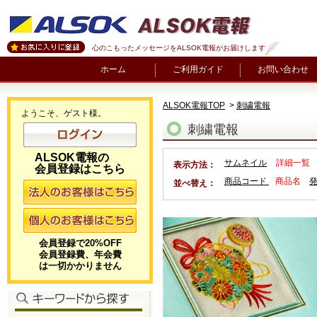
心のこもったメッセージをALSOK電報がお届けします
ホーム
ご利用ガイド
お問い合わせ
ALSOK電報TOP
>
刺繍電報
ようこそ、ゲスト様。
刺繍電報
ALSOK電報の
サムネイル
詳細一覧
表示方法：
会員登録はこちら
商品コード
商品名
並べ替え：
会員登録で20%OFF
会員登録費、年会費
は一切かかりません