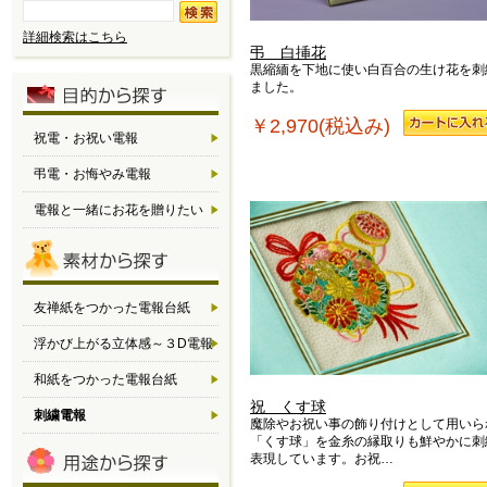
詳細検索はこちら
弔 白挿花
黒縮緬を下地に使い白百合の生け花を刺
ました。
￥2,970(税込み)
祝電・お祝い電報
弔電・お悔やみ電報
電報と一緒にお花を贈りたい
友禅紙をつかった電報台紙
浮かび上がる立体感～３D電報
和紙をつかった電報台紙
祝 くす球
刺繍電報
魔除やお祝い事の飾り付けとして用いら
「くす球」を金糸の縁取りも鮮やかに刺
表現しています。お祝…