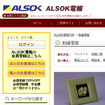
心のこもったメッセージをALSOK電報がお届けします
ホーム
ご利用ガイド
お問い合わせ
ALSOK電報TOP
>
刺繍電報
ようこそ、ゲスト様。
刺繍電報
ALSOK電報の
サムネイル
詳細一覧
表示方法：
会員登録はこちら
商品コード
商品名
並べ替え：
会員登録で20%OFF
会員登録費、年会費
は一切かかりません