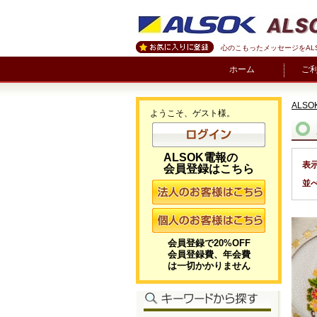
心のこもったメッセージをAL
ホーム
ご
ALSO
ようこそ、ゲスト様。
ALSOK電報の
表
会員登録はこちら
並
会員登録で20%OFF
会員登録費、年会費
は一切かかりません