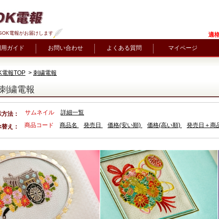
SOK電報がお届けします
適格
利用ガイド
お問い合わせ
よくある質問
マイページ
K電報TOP
>
刺繍電報
刺繍電報
サムネイル
詳細一覧
示方法：
商品コード
商品名
発売日
価格(安い順)
価格(高い順)
発売日＋商
べ替え：