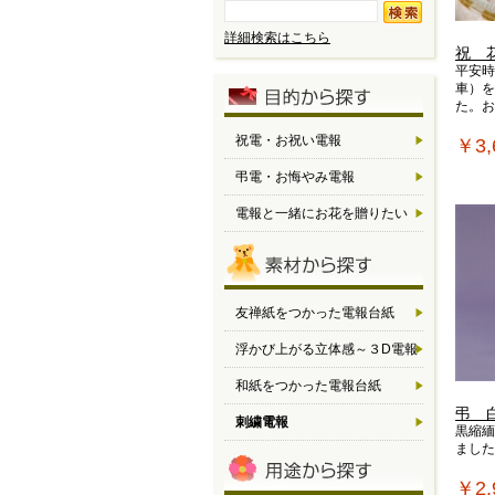
詳細検索はこちら
祝 
平安時
車）を
た。お
祝電・お祝い電報
￥3,
弔電・お悔やみ電報
電報と一緒にお花を贈りたい
友禅紙をつかった電報台紙
浮かび上がる立体感～３D電報
和紙をつかった電報台紙
弔 
刺繍電報
黒縮緬
ました
￥2,