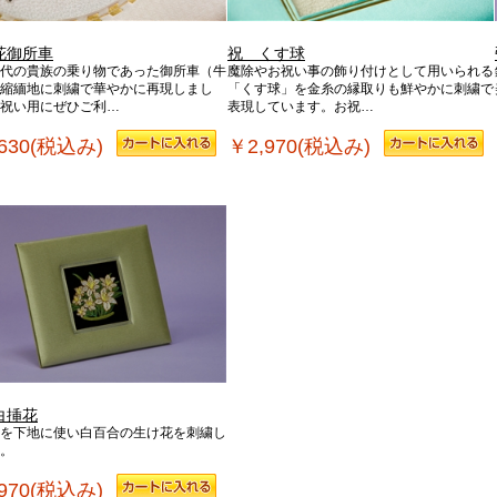
花御所車
祝 くす球
代の貴族の乗り物であった御所車（牛
魔除やお祝い事の飾り付けとして用いられる
縮緬地に刺繍で華やかに再現しまし
「くす球」を金糸の縁取りも鮮やかに刺繍で
祝い用にぜひご利…
表現しています。お祝…
630(税込み)
￥2,970(税込み)
白挿花
を下地に使い白百合の生け花を刺繍し
。
970(税込み)