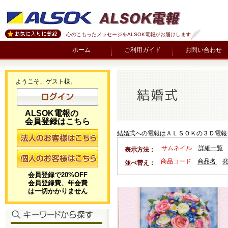
心のこもったメッセージをALSOK電報がお届けします
ホーム
ご利用ガイド
お問い合わせ
ようこそ、ゲスト様。
ALSOK電報の
会員登録はこちら
結婚式への電報はＡＬＳＯＫの３Ｄ電報
サムネイル
詳細一覧
表示方法：
商品コード
商品名
並べ替え：
会員登録で20%OFF
会員登録費、年会費
は一切かかりません