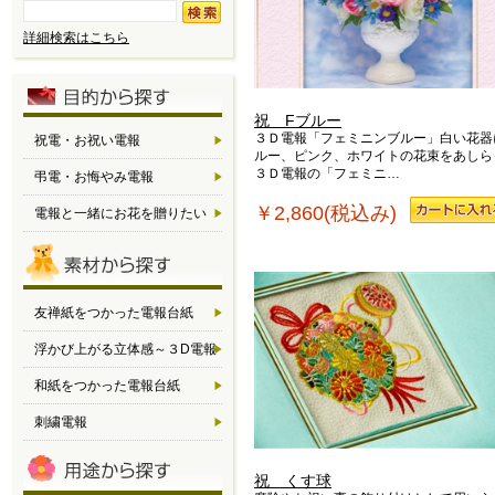
詳細検索はこちら
祝 Fブルー
３Ｄ電報「フェミニンブルー」白い花器
祝電・お祝い電報
ルー、ピンク、ホワイトの花束をあしら
３Ｄ電報の「フェミニ…
弔電・お悔やみ電報
￥2,860(税込み)
電報と一緒にお花を贈りたい
友禅紙をつかった電報台紙
浮かび上がる立体感～３D電報
和紙をつかった電報台紙
刺繍電報
祝 くす球