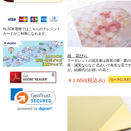
ALSOK電報ではこちらのクレジット
カードがご利用になれます。
祝 花びら
マーガレットの花言葉は真実の愛・愛の
実・誠実な心など 恋占いで有名な花で
が、結婚式のお祝いの花と…
￥1,650(税込み)