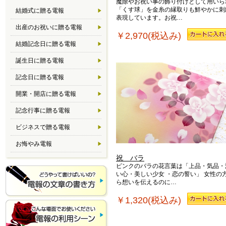
魔除やお祝い事の飾り付けとして用いら
「くす球」を金糸の縁取りも鮮やかに刺
結婚式に贈る電報
表現しています。お祝…
出産のお祝いに贈る電報
￥2,970(税込み)
結婚記念日に贈る電報
誕生日に贈る電報
記念日に贈る電報
開業・開店に贈る電報
記念行事に贈る電報
ビジネスで贈る電報
お悔やみ電報
祝 バラ
ピンクのバラの花言葉は「上品・気品・
い心・美しい少女 ・恋の誓い」 女性の
ら想いを伝えるのに…
￥1,320(税込み)