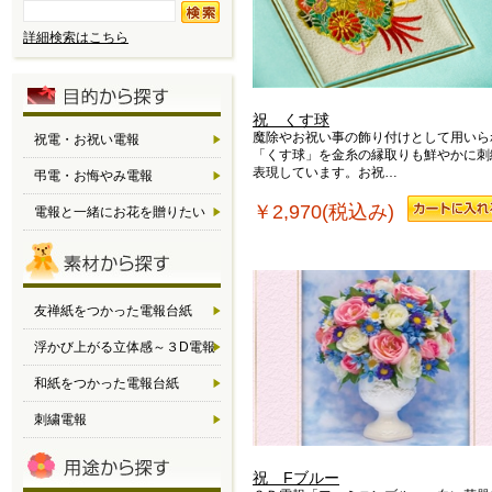
詳細検索はこちら
祝 くす球
魔除やお祝い事の飾り付けとして用いら
祝電・お祝い電報
「くす球」を金糸の縁取りも鮮やかに刺
表現しています。お祝…
弔電・お悔やみ電報
￥2,970(税込み)
電報と一緒にお花を贈りたい
友禅紙をつかった電報台紙
浮かび上がる立体感～３D電報
和紙をつかった電報台紙
刺繍電報
祝 Fブルー