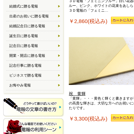
３Ｄ電報「フェミニンブルー」白い花器
ルー、ピンク、ホワイトの花束をあしら
結婚式に贈る電報
３Ｄ電報の「フェミニ…
出産のお祝いに贈る電報
￥2,860(税込み)
結婚記念日に贈る電報
誕生日に贈る電報
記念日に贈る電報
開業・開店に贈る電報
記念行事に贈る電報
ビジネスで贈る電報
お悔やみ電報
祝 黄輝
「黄輝」・・・黄色く輝くと書きますが
の高貴な輝きは、大切な方へのお祝いに
たりです。
￥3,300(税込み)