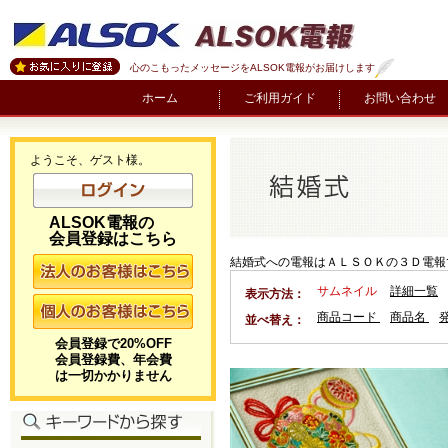
心のこもったメッセージをALSOK電報がお届けします
ホーム
ご利用ガイド
お問い合わせ
ようこそ、ゲスト様。
ALSOK電報の
会員登録はこちら
結婚式への電報はＡＬＳＯＫの３Ｄ電報
サムネイル
詳細一覧
表示方法：
商品コード
商品名
並べ替え：
会員登録で20%OFF
会員登録費、年会費
は一切かかりません