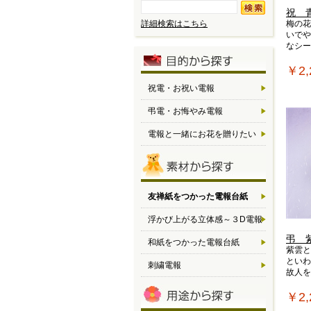
祝 
詳細検索はこちら
梅の花
いでや
なシー
￥2,
祝電・お祝い電報
弔電・お悔やみ電報
電報と一緒にお花を贈りたい
友禅紙をつかった電報台紙
浮かび上がる立体感～３D電報
弔 
和紙をつかった電報台紙
紫雲と
といわ
刺繍電報
故人を
￥2,