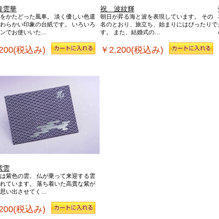
青雲華
祝 波紋輝
をかたどった風車。 淡く優しい色遣
朝日が昇る海と波を表現しています。 その
わらかい印象の台紙です。 いろいろ
名のとおり、旅立ち、始まりにはぴったりで
ンでお使いいた…
す。 また、結婚式の…
200(税込み)
￥2,200(税込み)
紫雲
は紫色の雲。 仏が乗って来迎する雲
れています。 落ち着いた高貴な紫が
思い出させてく…
200(税込み)