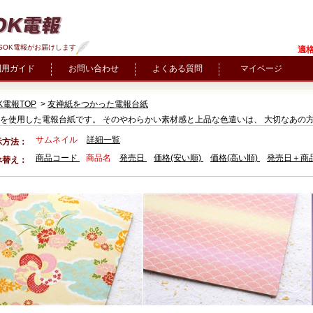
SOK電報がお届けします
適格
利用ガイド
お問い合わせ
よくある質問
マイページ
K電報TOP
>
友禅紙をつかった電報台紙
を使用した電報台紙です。 そのやわらかい素材感と上品な色遣いは、 大切なあの
サムネイル
詳細一覧
示方法：
商品コード
商品名
発売日
価格(安い順)
価格(高い順)
発売日＋商
べ替え：