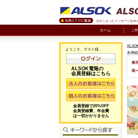
心のこもったメッセージをAL
ホーム
ご
ALSO
ようこそ、ゲスト様。
友禅紙
表
ALSOK電報の
並
会員登録はこちら
会員登録で20%OFF
会員登録費、年会費
は一切かかりません