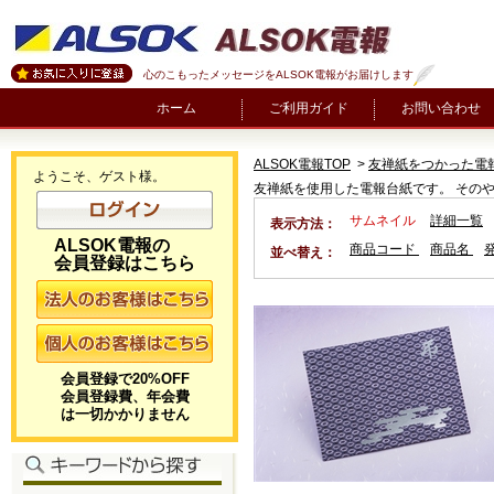
心のこもったメッセージをALSOK電報がお届けします
ホーム
ご利用ガイド
お問い合わせ
ALSOK電報TOP
>
友禅紙をつかった電
ようこそ、ゲスト様。
友禅紙を使用した電報台紙です。 その
サムネイル
詳細一覧
表示方法：
ALSOK電報の
商品コード
商品名
並べ替え：
会員登録はこちら
会員登録で20%OFF
会員登録費、年会費
は一切かかりません