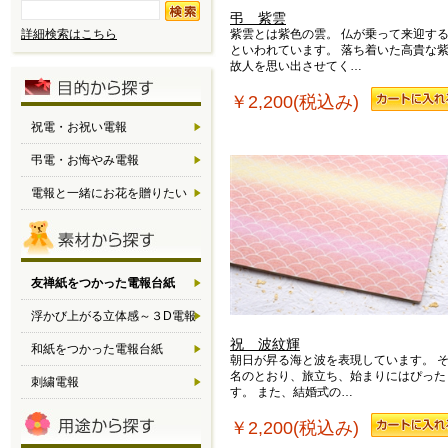
弔 紫雲
詳細検索はこちら
紫雲とは紫色の雲。 仏が乗って来迎す
といわれています。 落ち着いた高貴な
故人を思い出させてく…
￥2,200(税込み)
祝電・お祝い電報
弔電・お悔やみ電報
電報と一緒にお花を贈りたい
友禅紙をつかった電報台紙
浮かび上がる立体感～３D電報
祝 波紋輝
和紙をつかった電報台紙
朝日が昇る海と波を表現しています。 
名のとおり、旅立ち、始まりにはぴった
刺繍電報
す。 また、結婚式の…
￥2,200(税込み)