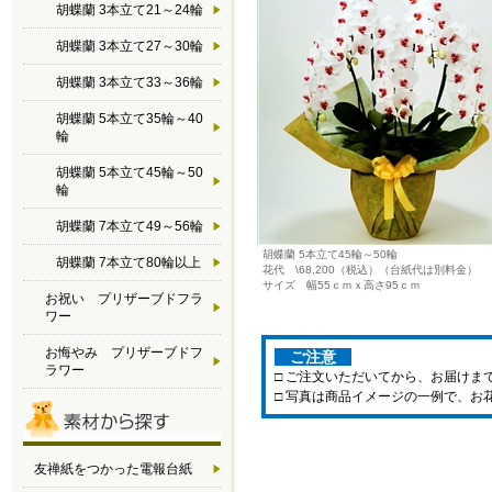
胡蝶蘭 3本立て21～24輪
胡蝶蘭 3本立て27～30輪
胡蝶蘭 3本立て33～36輪
胡蝶蘭 5本立て35輪～40
輪
胡蝶蘭 5本立て45輪～50
輪
胡蝶蘭 7本立て49～56輪
胡蝶蘭 5本立て45輪～50輪
胡蝶蘭 7本立て80輪以上
花代 \68,200（税込）（台紙代は別料金）
サイズ 幅55ｃｍｘ高さ95ｃｍ
お祝い プリザーブドフラ
ワー
お悔やみ プリザーブドフ
ご注意
ラワー
□ ご注文いただいてから、お届け
□ 写真は商品イメージの一例で、お
友禅紙をつかった電報台紙