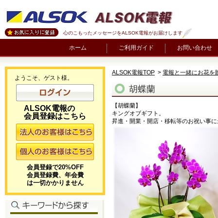
心のこもったメッセージをALSOK電報がお届けします
ホーム
ご利用ガイド
お問い合わせ
ALSOK電報TOP
>
電報と一緒にお花を
ようこそ、ゲスト様。
胡蝶蘭
【胡蝶蘭】
ALSOK電報の
キングオブギフト。
会員登録はこちら
昇進・開業・開店・移転等のお祝い事に
会員登録で20%OFF
会員登録費、年会費
は一切かかりません