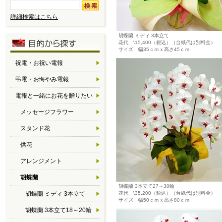
詳細検索はこちら
胡蝶蘭 ミディ 3本立て
花代 \15,400（税込）（台紙代は別料金）
サイズ 幅35ｃｍｘ高さ45ｃｍ
祝電・お祝い電報
弔電・お悔やみ電報
電報と一緒にお花を贈りたい
メッセージフラワー
スタンド花
供花
アレンジメント
胡蝶蘭
胡蝶蘭 3本立て27～30輪
胡蝶蘭 ミディ 3本立て
花代 \35,200（税込）（台紙代は別料金）
サイズ 幅50ｃｍｘ高さ80ｃｍ
胡蝶蘭 3本立て18～20輪