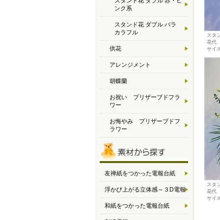
スタンド花 ダブル 赤・ピ
ンク系
スタンド花 ダブル バラ
カラフル
スタン
花代 
供花
サイズ
アレンジメント
胡蝶蘭
お祝い プリザーブドフラ
ワー
お悔やみ プリザーブドフ
ラワー
友禅紙をつかった電報台紙
スタン
浮かび上がる立体感～３D電報
花代 
サイズ
和紙をつかった電報台紙