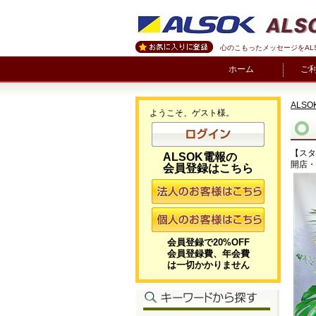
心のこもったメッセージをAL
ホーム
ご
ALSO
ようこそ、ゲスト様。
【スタ
ALSOK電報の
開店・
会員登録はこちら
会員登録で20%OFF
会員登録費、年会費
は一切かかりません