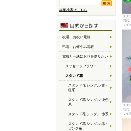
詳細検索はこちら
スタ
花代 
サイズ
祝電・お祝い電報
弔電・お悔やみ電報
電報と一緒にお花を贈りたい
メッセージフラワー
スタンド花
スタンド花 シングル 黄・
橙系
スタンド花 シングル 淡色
系
スタ
花代 
サイズ
スタンド花 シングル 赤系
スタンド花 シングル 赤・
ピンク系