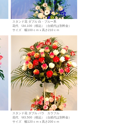
スタンド花 ダブル 白・ブルー系
花代 \34,100（税込）（台紙代は別料金）
サイズ 幅100ｃｍｘ高さ210ｃｍ
スタンド花 ダブル バラ カラフル
花代 \93,500（税込）（台紙代は別料金）
サイズ 幅120ｃｍｘ高さ200ｃｍ