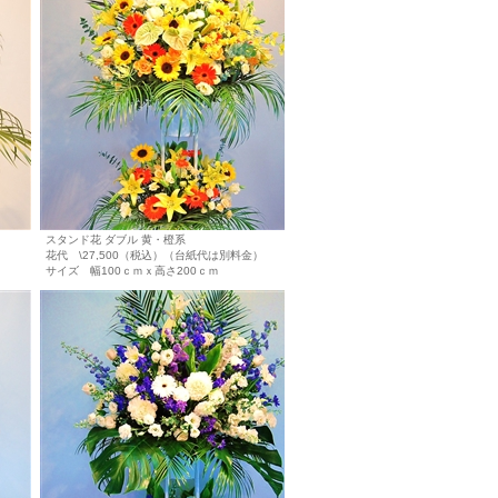
スタンド花 ダブル 黄・橙系
花代 \27,500（税込）（台紙代は別料金）
サイズ 幅100ｃｍｘ高さ200ｃｍ