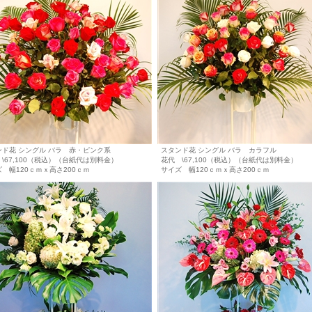
ンド花 シングル バラ 赤・ピンク系
スタンド花 シングル バラ カラフル
\67,100（税込）（台紙代は別料金）
花代 \67,100（税込）（台紙代は別料金）
 幅120ｃｍｘ高さ200ｃｍ
サイズ 幅120ｃｍｘ高さ200ｃｍ