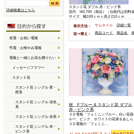
スタンド花 ダブル 赤・ピンク系
詳細検索はこちら
花代 \40,700（税込）（台紙代は別料
サイズ 幅100ｃｍｘ高さ210ｃｍ
サムネイル
詳細一覧
表示方法：
商品コード
商品名
並べ替え：
祝電・お祝い電報
弔電・お悔やみ電報
電報と一緒にお花を贈りたい
メッセージフラワー
スタンド花
スタンド花 シングル 黄・
橙系
スタンド花 シングル 淡色
祝 Fブルー & スタンド花 ダブル
系
赤・ピンク系
３Ｄ電報「フェミニンブルー」白い花器
スタンド花 シングル 赤系
ルー、ピンク、ホワイトの花束をあしら
３Ｄ電報の「フェミニ…
スタンド花 シングル 赤・
ピンク系