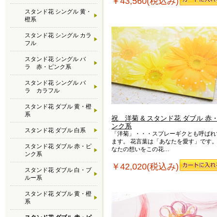
￥43,560(税込み)
スタンド花 シングル 黄・
橙系
スタンド花 シングル カラ
フル
スタンド花 シングル バ
ラ 赤・ピンク系
スタンド花 シングル バ
ラ カラフル
スタンド花 ダブル 黄・橙
系
祝 洋菊 & スタンド花 ダブル 赤
ンク系
スタンド花 ダブル 白系
「洋菊」・・・スプレーギクとも呼ばれ
ます。 花言葉は「あなたを愛す」です。
スタンド花 ダブル 赤・ピ
なたの想いをこの花…
ンク系
￥42,020(税込み)
スタンド花 ダブル 白・ブ
ルー系
スタンド花 ダブル 黄・橙
系