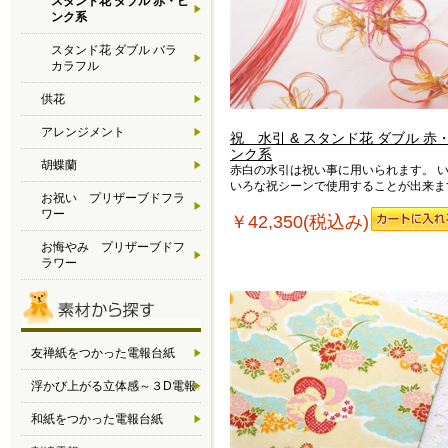
スタンド花 ダブル 赤・ピ
ンク系
スタンド花 ダブル バラ
カラフル
供花
アレンジメント
祝 水引 & スタンド花 ダブル 赤
ンク系
胡蝶蘭
赤白の水引は祝い事に用いられます。 
いろな祝シーンで使用することが出来ま
お祝い プリザーブドフラ
ワー
￥42,350(税込み)
お悔やみ プリザーブドフ
ラワー
友禅紙をつかった電報台紙
浮かび上がる立体感～３D電報
和紙をつかった電報台紙