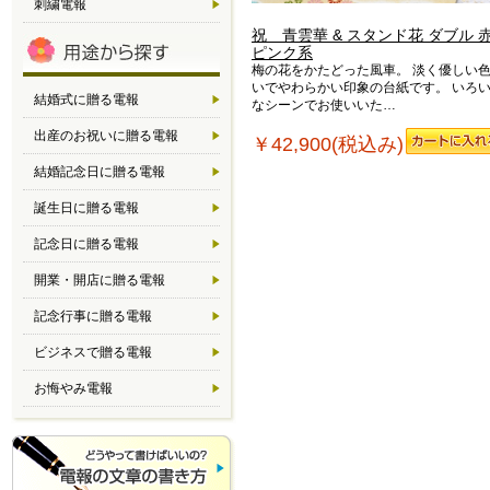
刺繍電報
祝 青雲華 & スタンド花 ダブル 
ピンク系
梅の花をかたどった風車。 淡く優しい
いでやわらかい印象の台紙です。 いろ
結婚式に贈る電報
なシーンでお使いいた…
出産のお祝いに贈る電報
￥42,900(税込み)
結婚記念日に贈る電報
誕生日に贈る電報
記念日に贈る電報
開業・開店に贈る電報
記念行事に贈る電報
ビジネスで贈る電報
お悔やみ電報